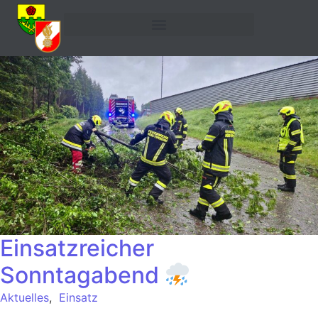
Einsatzreicher
Sonntagabend
Aktuelles
,
Einsatz