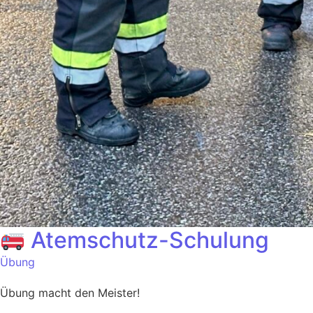
Atemschutz-Schulung
Übung
Übung macht den Meister!