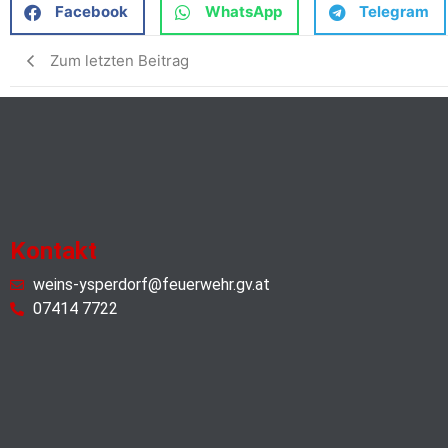
Facebook
WhatsApp
Telegram
Zum letzten Beitrag
Kontakt
weins-ysperdorf@feuerwehr.gv.at
07414 7722