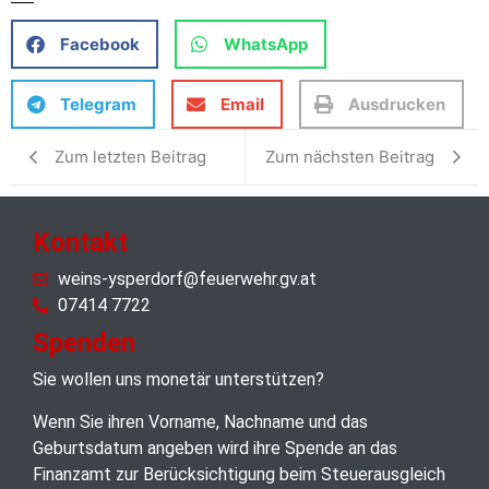
Facebook
WhatsApp
Telegram
Email
Ausdrucken
Zum letzten Beitrag
Zum nächsten Beitrag
Kontakt
weins-ysperdorf@feuerwehr.gv.at
07414 7722
Spenden
Sie wollen uns monetär unterstützen?
Wenn Sie ihren Vorname, Nachname und das
Geburtsdatum angeben wird ihre Spende an das
Finanzamt zur Berücksichtigung beim Steuerausgleich