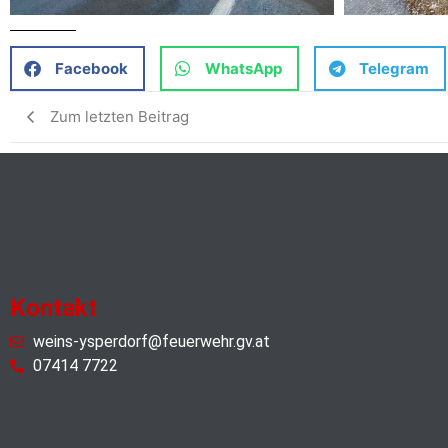
Facebook
WhatsApp
Telegram
Zum letzten Beitrag
Kontakt
weins-ysperdorf@feuerwehr.gv.at
07414 7722