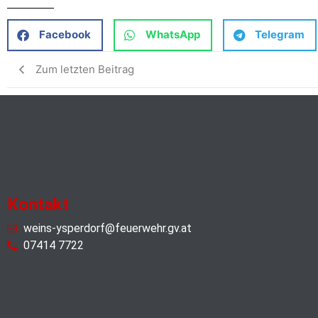
Facebook
WhatsApp
Telegram
Zum letzten Beitrag
Kontakt
weins-ysperdorf@feuerwehr.gv.at
07414 7722