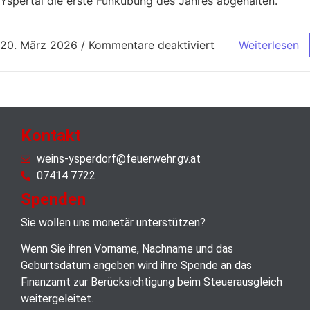
Yspertal die erste Funkübung des Jahres abgehalten.
20. März 2026
/
Kommentare deaktiviert
Weiterlesen
Kontakt
weins-ysperdorf@feuerwehr.gv.at
07414 7722
Spenden
Sie wollen uns monetär unterstützen?
Wenn Sie ihren Vorname, Nachname und das
Geburtsdatum angeben wird ihre Spende an das
Finanzamt zur Berücksichtigung beim Steuerausgleich
weitergeleitet.