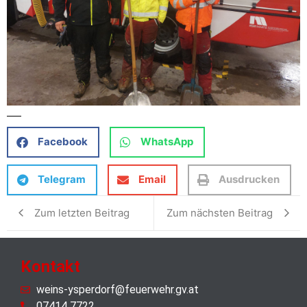
Facebook
WhatsApp
Telegram
Email
Ausdrucken
Zum letzten Beitrag
Zum nächsten Beitrag
Kontakt
weins-ysperdorf@feuerwehr.gv.at
07414 7722