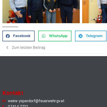
Facebook
WhatsApp
Telegram
Zum letzten Beitrag
Kontakt
weins-ysperdorf@feuerwehr.gv.at
07414 7722