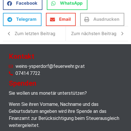
Facebook
WhatsApp
Telegram
Email
Ausdrucken
Zum letzten Beitrag
Zum nächsten Beitrag
Kontakt
weins-ysperdorf@feuerwehr.gv.at
07414 7722
Spenden
Sie wollen uns monetär unterstützen?
Wenn Sie ihren Vorname, Nachname und das
Geburtsdatum angeben wird ihre Spende an das
Finanzamt zur Berücksichtigung beim Steuerausgleich
weitergeleitet.