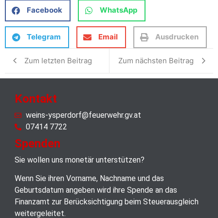
Facebook
WhatsApp
Telegram
Email
Ausdrucken
Zum letzten Beitrag
Zum nächsten Beitrag
Kontakt
weins-ysperdorf@feuerwehr.gv.at
07414 7722
Spenden
Sie wollen uns monetär unterstützen?
Wenn Sie ihren Vorname, Nachname und das
Geburtsdatum angeben wird ihre Spende an das
Finanzamt zur Berücksichtigung beim Steuerausgleich
weitergeleitet.